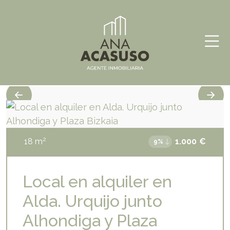
Skip
Ana
Inmobiliaria
to
Acasuso
content
2
18
m
1.000
€
9%
Local en alquiler en
Alda. Urquijo junto
Alhondiga y Plaza