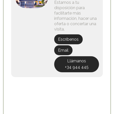
Estamos a tu
disposición para
facilitarte más
información, hacer una
oferta o concertar una
visita.
Escríbenos
Email
Llámanos
+34 944 445