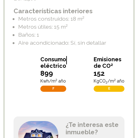
Características interiores
2
Metros construidos: 18
m
2
Metros útiles: 15
m
Baños: 1
Aire acondicionado: Sí, sin detallar
A
B
C
D
E
F
G
A
B
C
D
E
F
G
Consumo
Emisiones
2
eléctrico
de CO
899
152
2
2
Kwh/m
año
KgCO
/m
año
2
F
E
¿Te interesa este
inmueble?