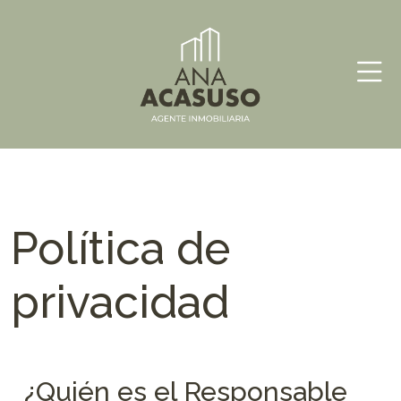
Skip
Ana
Inmobiliaria
to
Acasuso
content
Política de
privacidad
¿Quién es el Responsable