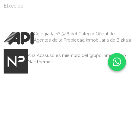
Etxebide
Colegiada nº 546 del Colegio Oficial de
Agentes de la Propiedad inmobiliaria de Bizkaia
Ana Acasuso es miembro del grupo inmobiliario
Nac Premier
Chat
Diseñado por Triplevdoble
Política de privacidad
Política de cookies