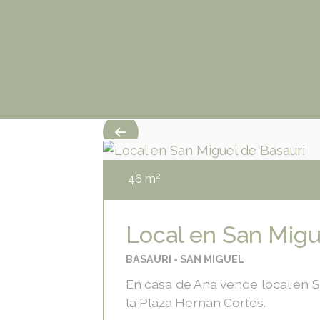
Skip
Ana
Inmobiliaria
to
Acasuso
content
2
46
m
Local en San Migu
BASAURI
SAN MIGUEL
En casa de Ana vende local en S
la Plaza Hernán Cortés.