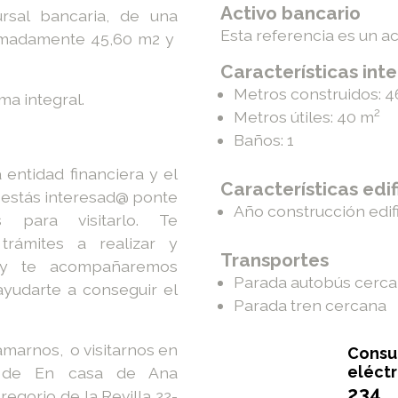
Activo bancario
rsal bancaria, de una
Esta referencia es un a
ximadamente 45,60 m2 y
Características inte
Metros construidos: 
ma integral.
2
Metros útiles: 40
m
Baños: 1
entidad financiera y el
Características edif
i estás interesad@ ponte
Año construcción edifi
 para visitarlo. Te
rámites a realizar y
Transportes
 y te acompañaremos
Parada autobús cerc
ayudarte a conseguir el
Parada tren cercana
A
B
C
D
E
F
G
marnos, o visitarnos en
Cons
eléctr
xu de En casa de Ana
234
regorio de la Revilla 22-