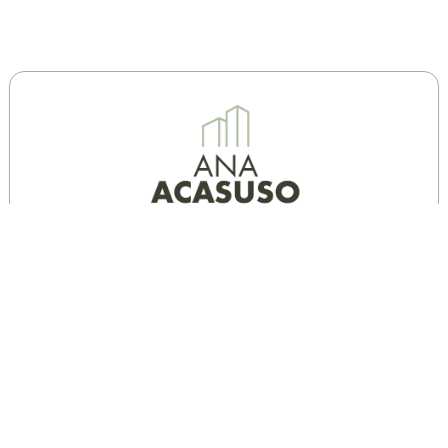
Indautxu
Gregorio de la Revilla, 22 Bajo
48011 Bilbao
94 662 02 02
699 178 464