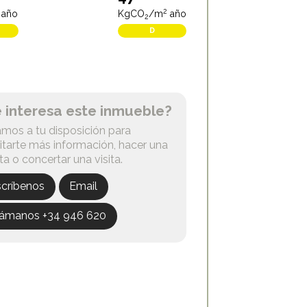
2
año
KgCO
/m
año
2
D
e interesa este inmueble?
mos a tu disposición para
litarte más información, hacer una
ta o concertar una visita.
scríbenos
Email
lámanos +34 946 620