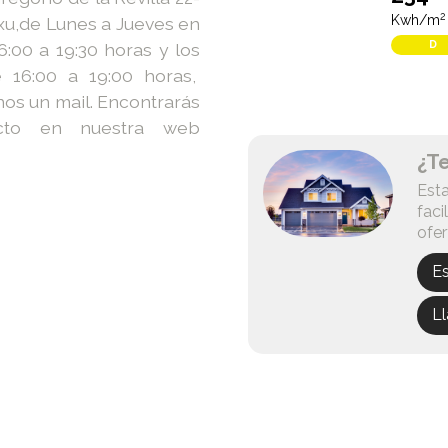
2
Kwh/m
txu,de Lunes a Jueves en
D
:00 a 19:30 horas y los
 16:00 a 19:00 horas,
nos un mail. Encontrarás
cto en nuestra web
¿T
Esta
faci
ofer
E
L