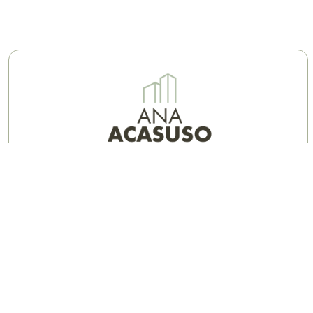
Abando
Paseo Uribitarte, 13
48001 Bilbao
94 444 53 04
663 265 030