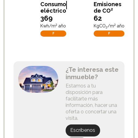
A
B
C
D
E
F
G
A
B
C
D
E
F
G
Consumo
Emisiones
2
eléctrico
de CO
369
62
2
2
Kwh/m
año
KgCO
/m
año
2
F
F
¿Te interesa este
inmueble?
Estamos a tu
disposición para
facilitarte más
información, hacer una
oferta o concertar una
visita.
Escríbenos