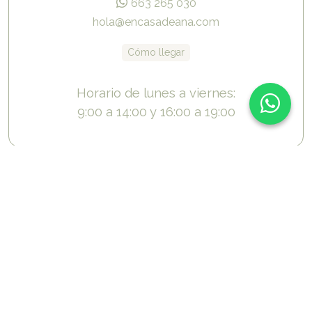
663 265 030
hola@encasadeana.com
Cómo llegar
Horario de lunes a viernes:
9:00 a 14:00 y 16:00 a 19:00
Chat
Indautxu