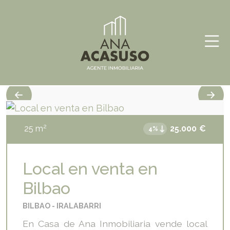
Skip
Ana
Inmobiliaria
to
Acasuso
content
2
25
m
25.000
€
4%
Local en venta en
Bilbao
BILBAO
IRALABARRI
En Casa de Ana Inmobiliaria vende local