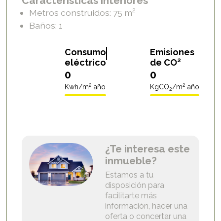
Características interiores
2
Metros construidos: 75
m
Baños: 1
A
B
C
D
E
F
G
A
B
C
D
E
F
G
Consumo
Emisiones
2
eléctrico
de CO
0
0
2
2
Kwh/m
año
KgCO
/m
año
2
¿Te interesa este
inmueble?
Estamos a tu
disposición para
facilitarte más
información, hacer una
oferta o concertar una