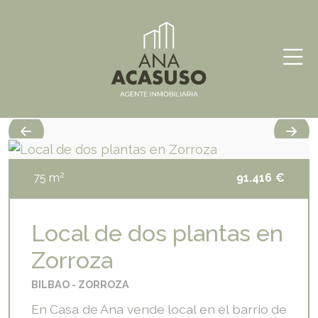
Skip
Ana
Inmobiliaria
to
Acasuso
content
2
75
m
91.416
€
Local de dos plantas en
Zorroza
BILBAO
ZORROZA
En Casa de Ana vende local en el barrio de