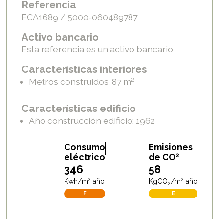
Referencia
ECA1689 / 5000-060489787
Activo bancario
Esta referencia es un activo bancario
Características interiores
2
Metros construidos: 87
m
Características edificio
Año construcción edificio: 1962
A
B
C
D
E
F
G
A
B
C
D
E
F
G
Consumo
Emisiones
2
eléctrico
de CO
346
58
2
2
Kwh/m
año
KgCO
/m
año
2
F
E