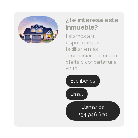
¿Te interesa este
inmueble?
Estamos a tu
disposición para
facilitarte más
información, hacer una
oferta o concertar una
visita.
Escríbenos
Email
Llámanos
+34 946 620