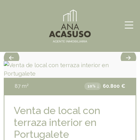
Skip
Ana
Inmobiliaria
to
Acasuso
content
2
87
m
60.800
€
10%
Venta de local con
terraza interior en
Portugalete