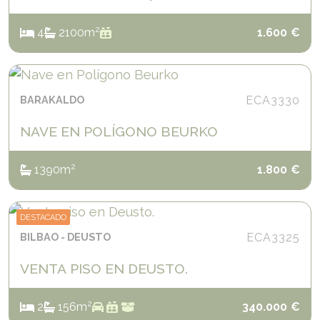
2
4
2
100
m
1.600
€
BARAKALDO
ECA3330
NAVE EN POLÍGONO BEURKO
2
1
390
m
1.800
€
DESTACADO
BILBAO
DEUSTO
ECA3325
VENTA PISO EN DEUSTO.
2
2
1
56
m
340.000
€