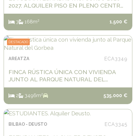
2027. ALQUILER PISO EN PLENO CENTRO
DE INDAUTXU.
2
3
1
68
m
1.500
€
DESTACADO
AREATZA
ECA3349
FINCA RÚSTICA ÚNICA CON VIVIENDA
JUNTO AL PARQUE NATURAL DEL
GORBEA
2
2
3
496
m
535.000
€
BILBAO
DEUSTO
ECA3345