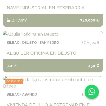
NAVE INDUSTRIAL EN ETXEBARRIA
2
1
1.478
m
740.000
€
BILBAO
DEUSTO
SAN PEDRO
ECA3246
ALQUILER OFICINA EN DEUSTO.
2
30
m
450
€
DESTACADO
BILBAO
ABANDO
ECA3241
Chat
VIVIENDA DE LUJO A ESTRENAR EN EL