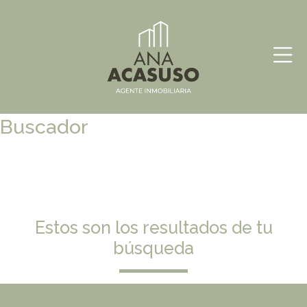
Skip
Ana
Inmobiliaria
to
Acasuso
content
Buscador
Estos son los resultados de tu
búsqueda