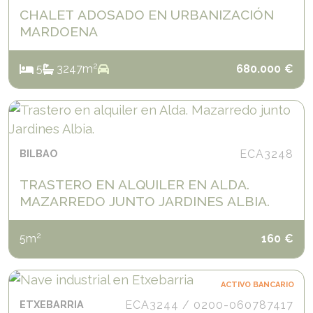
CHALET ADOSADO EN URBANIZACIÓN
MARDOENA
2
5
3
247
m
680.000
€
BILBAO
ECA3248
TRASTERO EN ALQUILER EN ALDA.
MAZARREDO JUNTO JARDINES ALBIA.
2
5
m
160
€
ACTIVO BANCARIO
ETXEBARRIA
ECA3244 / 0200-060787417